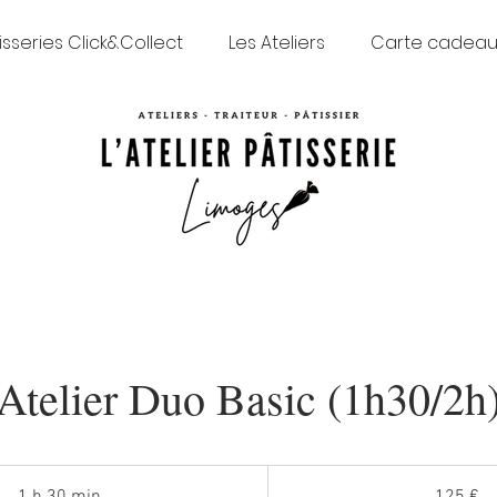
isseries Click&Collect
Les Ateliers
Carte cadea
Atelier Duo Basic (1h30/2h
125
euros
1 h 30 min
1
125 €