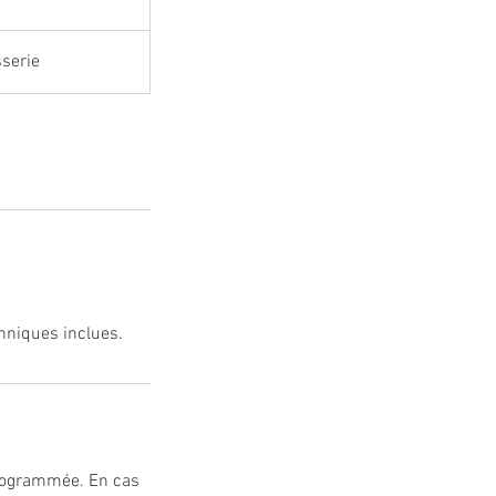
sserie
hniques inclues.
programmée. En cas