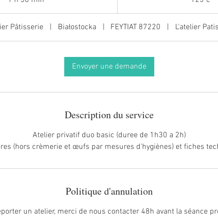
3
0
lier Pâtisserie
|
Białostocka
|
FEYTIAT 87220
|
L'atelier Pati
m
i
n
Envoyer une demande
Description du service
Atelier privatif duo basic (duree de 1h30 a 2h)
res (hors crèmerie et œufs par mesures d'hygiènes) et fiches tec
Politique d'annulation
eporter un atelier, merci de nous contacter 48h avant la séance 