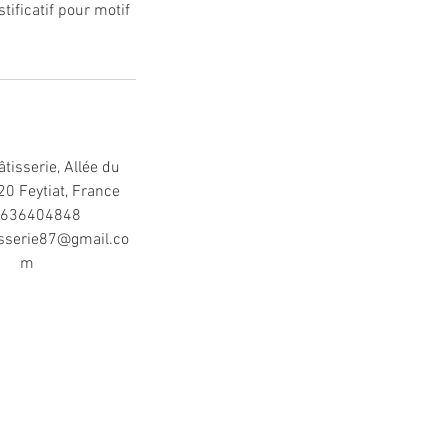
ificatif pour motif
Pâtisserie, Allée du
20 Feytiat, France
636404848
tisserie87@gmail.co
m