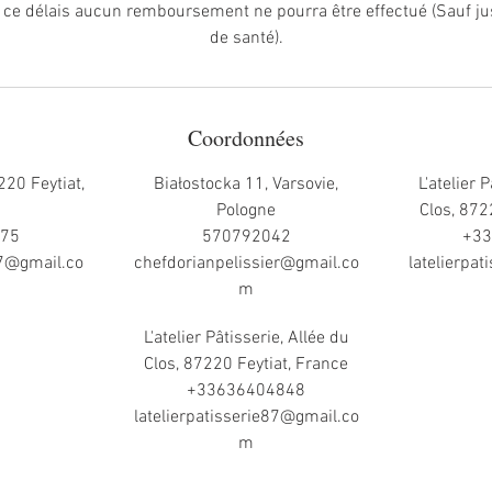
 ce délais aucun remboursement ne pourra être effectué (Sauf just
de santé).
Coordonnées
220 Feytiat,
Białostocka 11, Varsovie,
L'atelier 
Pologne
Clos, 872
975
570792042
+33
87@gmail.co
chefdorianpelissier@gmail.co
latelierpa
m
L'atelier Pâtisserie, Allée du
Clos, 87220 Feytiat, France
+33636404848
latelierpatisserie87@gmail.co
m